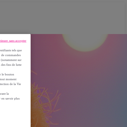
tinuer sans accepter
ntifiants tels que
on, de commandes
es (notamment sur
 des fins de lutte
ur le bouton
à tout moment
tection de la Vie
rant la
 en savoir plus