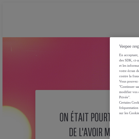
Veepee resp
En acceptant, 
des SDK, ci-a
et les inform
votre écran de
contre la frau
Vous pouvez ch
"Continuer sa
modifier vos c
Privée".
Certains Cook
fréquentation
ON ÉTAIT POURTANT SÛ
sur les Cooki
DE L'AVOIR MISE ICI !