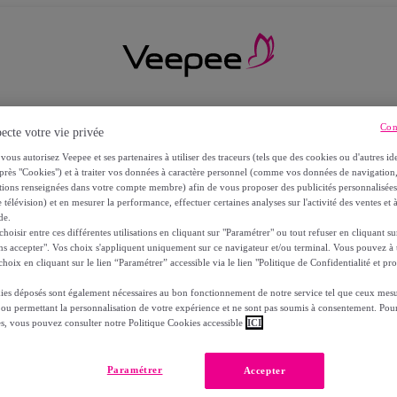
Con
ecte votre vie privée
vous autorisez Veepee et ses partenaires à utiliser des traceurs (tels que des cookies ou d'autres ide
près "Cookies") et à traiter vos données à caractère personnel (comme vos données de navigati
ations renseignées dans votre compte membre) afin de vous proposer des publicités personnalisé
 télévision) et en mesurer la performance, effectuer certaines analyses sur l'activité des ventes et à
de.
oisir entre ces différentes utilisations en cliquant sur "Paramétrer" ou tout refuser en cliquant s
ns accepter". Vos choix s'appliquent uniquement sur ce navigateur et/ou terminal. Vous pouvez 
hoix en cliquant sur le lien “Paramétrer” accessible via le lien "Politique de Confidentialité et pro
ies déposés sont également nécessaires au bon fonctionnement de notre service tel que ceux mesu
 ou permettant la personnalisation de votre expérience et ne sont pas soumis à consentement. Pour
RS
es, vous pouvez consulter notre Politique Cookies accessible
ICI
Paramétrer
Accepter